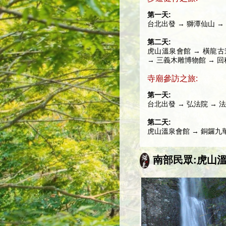
第一天:
台北出發 → 獅潭仙山 →
第二天:
虎山溫泉會館 → 橫龍
→ 三義木雕博物館 → 回
寺廟參訪之旅:
第一天:
台北出發 → 弘法院 → 
第二天:
虎山溫泉會館 → 銅鑼九華
南部民眾:虎山