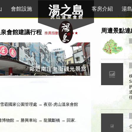
湯之島
山
會館設施
客房介紹
湯
虎山溫泉會館
周遭景點連
溫泉會館建議行程
推薦指數: ★★★★★
苗栗雪霸國家公園管理處 → 夜宿-虎山溫泉會館
博物館 → 勝興車站 → 龍騰斷橋 → 回家.