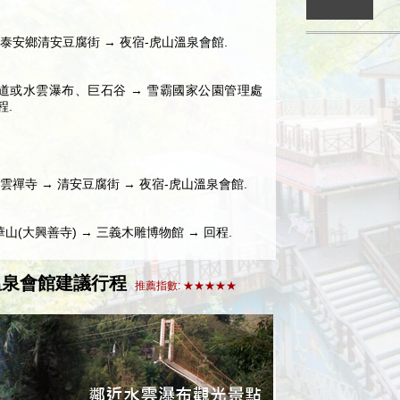
 泰安鄉清安豆腐街 → 夜宿-虎山溫泉會館.
古道或水雲瀑布、巨石谷 → 雪霸國家公園管理處
程.
法雲禪寺 → 清安豆腐街 → 夜宿-虎山溫泉會館.
山(大興善寺) → 三義木雕博物館 → 回程.
溫泉會館建議行程
推薦指數: ★★★★★