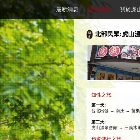
最新消息
遊玩景點
關於虎
北部民眾:虎山
知性之旅:
第一天:
台北出發 → 南庄 → 
第二天:
虎山溫泉會館 → 三義木雕
步道健行之旅: