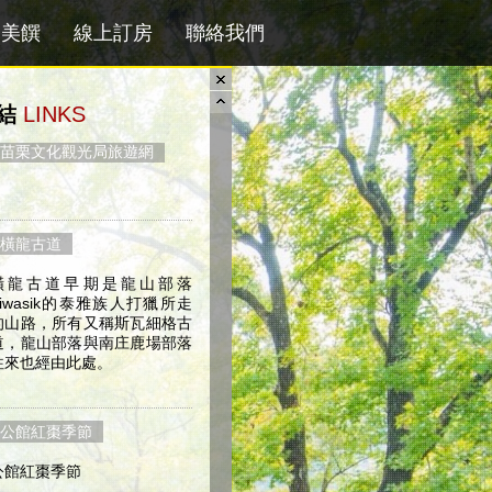
島美饌
線上訂房
聯絡我們
結
LINKS
苗栗文化觀光局旅遊網
橫龍古道
橫龍古道早期是龍山部落
Siwasik的泰雅族人打獵所走
的山路，所有又稱斯瓦細格古
道，龍山部落與南庄鹿場部落
往來也經由此處。
公館紅棗季節
公館紅棗季節