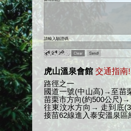
請輸入驗證碼:
虎山溫泉會館
交通指南!
路徑之一
國道一號(中山高)→至苗
苗栗市方向(約500公尺)
往東汶水方向→ 走到底(3
接苗62線進入泰安溫泉區