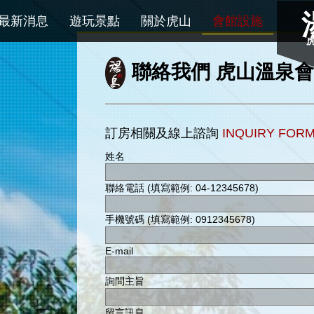
最新消息
遊玩景點
關於虎山
會館設施
聯絡我們 虎山溫泉
訂房相關及線上諮詢
INQUIRY FOR
姓名
聯絡電話 (填寫範例: 04-12345678)
手機號碼 (填寫範例: 0912345678)
E-mail
詢問主旨
留言訊息